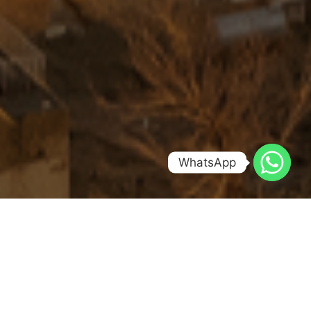
WhatsApp
Türkiye’nin en mistik bölgelerinden biri olan Güneydoğu
Anadolu, medeniyetlerin beşiği olarak binlerce yıllık
tarihiyle ziyaretçilerini büyüleyen eşsiz bir coğrafyadır.
Doğdu Turizm tarafından düzenlenen
“Krallar Gibi
Büyük GAP Turu”
, katılımcılara bu kadim toprakların